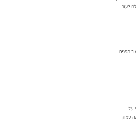
ם לעור
ור הפנים
הניחי את הסומק קרם שלנו על עור הפנים עם מברשת מספר 9 על
אה סמוק